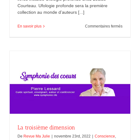
Courteau. Ufologie profonde sera la première
collection au monde d’auteurs [...]
sur
En savoir plus
Commentaires fermés
Se
laisser
charmer
par
le
chant
de
la
sirène !
La troisième dimension
De
Revue Ma Julie
|
novembre 23rd, 2022
|
Conscience
,