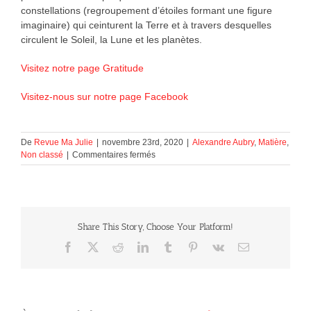
constellations (regroupement d’étoiles formant une figure
imaginaire) qui ceinturent la Terre et à travers desquelles
circulent le Soleil, la Lune et les planètes.
Visitez notre page Gratitude
Visitez-nous sur notre page Facebook
De
Revue Ma Julie
|
novembre 23rd, 2020
|
Alexandre Aubry
,
Matière
,
sur
Non classé
|
Commentaires fermés
Astrologie
Share This Story, Choose Your Platform!
Facebook
X
Reddit
LinkedIn
Tumblr
Pinterest
Vk
Courriel