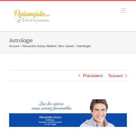
Skip
to
content
Astrologie
Accueil
Alexandre Aubry
Matière
Non classé
Astrologie
Précédent
Suivant
Agrandir
l&apos;image