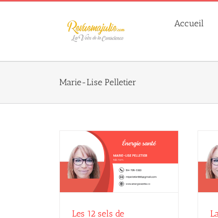
Skip
to
Accueil
content
Marie-Lise Pelletier
Schuessler et les
La maladie de Lyme
tions
juillet 2026
Marie-Lise Pelletier
ie-Lise Pelletier
Les 12 sels de
L