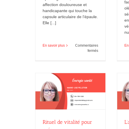
fa
affection douloureuse et
ol
handicapante qui touche la
sé
capsule articulaire de l’épaule.
en
Elle [...]
vé
nu
En savoir plus
Commentaires
En
sur
fermés
La
capsulite
L’automne en douceur : se
ité pour préparer
préparer naturellement, corps et
pour l’hiver
esprit
arie-Lise Pelletier
Marie-Lise Pelletier
novembre 2025
Rituel de vitalité pour
L