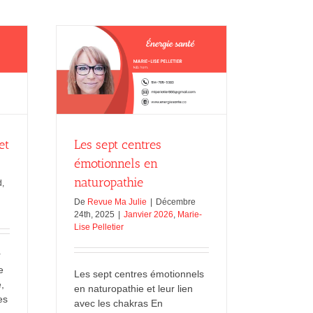
:
nordique
bienfaits,
provenance,
propriétés
onnels en
 Pelletier
et
Les sept centres
émotionnels en
naturopathie
d,
De
Revue Ma Julie
|
Décembre
24th, 2025
|
Janvier 2026
,
Marie-
Lise Pelletier
r
e
Les sept centres émotionnels
,
en naturopathie et leur lien
es
avec les chakras En