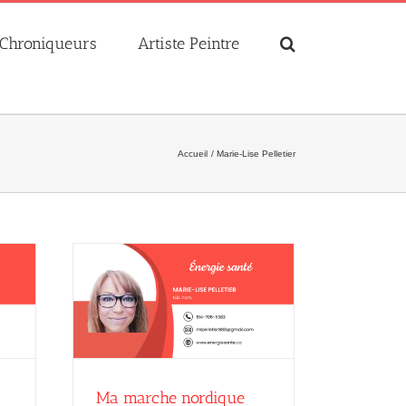
Chroniqueurs
Artiste Peintre
Accueil
Marie-Lise Pelletier
que
elletier
Ma marche nordique