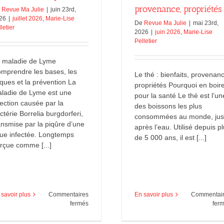
provenance, propriétés
e
Revue Ma Julie
|
juin 23rd,
26
|
juillet 2026
,
Marie-Lise
De
Revue Ma Julie
|
mai 23rd,
letier
2026
|
juin 2026
,
Marie-Lise
Pelletier
 maladie de Lyme
mprendre les bases, les
Le thé : bienfaits, provenan
sques et la prévention La
propriétés Pourquoi en boir
ladie de Lyme est une
pour la santé Le thé est l’un
fection causée par la
des boissons les plus
ctérie Borrelia burgdorferi,
consommées au monde, jus
ansmise par la piqûre d’une
après l’eau. Utilisé depuis p
que infectée. Longtemps
de 5 000 ans, il est [...]
rçue comme [...]
 savoir plus
Commentaires
En savoir plus
Commentai
sur
fermés
fer
La
maladie