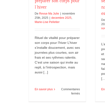
préparer son corps pour
s
l’hiver
na
es
De
Revue Ma Julie
|
novembre
25th, 2025
|
decembre 2025
,
D
Marie-Lise Pelletier
20
no
Rituel de vitalité pour préparer
son corps pour l’hiver L’hiver
L’
s’installe doucement, avec ses
pr
journées plus courtes, son air
et
frais et ses rythmes ralentis.
sa
C’est une saison qui invite au
na
repli, à l’introspection, mais
fa
aussi [...]
po
[...
En
En savoir plus
Commentaires
sur
fermés
Rituel
de