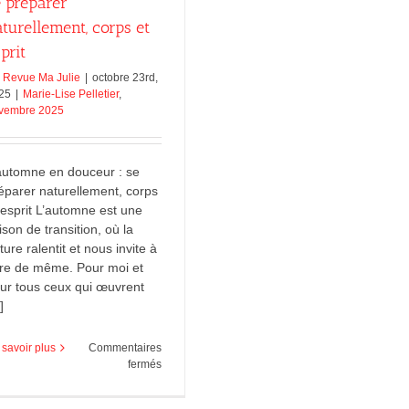
e préparer
turellement, corps et
prit
e
Revue Ma Julie
|
octobre 23rd,
25
|
Marie-Lise Pelletier
,
vembre 2025
automne en douceur : se
éparer naturellement, corps
 esprit L’automne est une
ison de transition, où la
ture ralentit et nous invite à
ire de même. Pour moi et
ur tous ceux qui œuvrent
]
 savoir plus
Commentaires
sur
fermés
L’automne
en