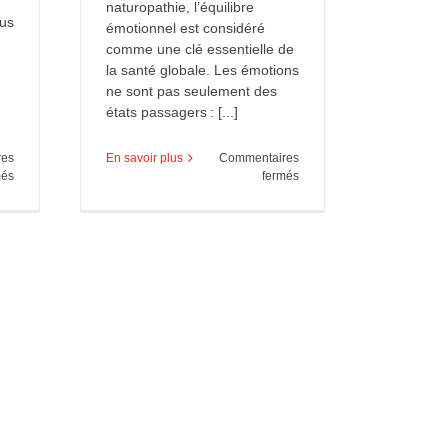
naturopathie, l’équilibre
lus
émotionnel est considéré
comme une clé essentielle de
la santé globale. Les émotions
ne sont pas seulement des
états passagers : [...]
res
En savoir plus
Commentaires
sur
sur
més
fermés
La
Les
berbérine
sept
et
centres
son
émotionnels
effet
en
sur
naturopathie
le
cholestérol