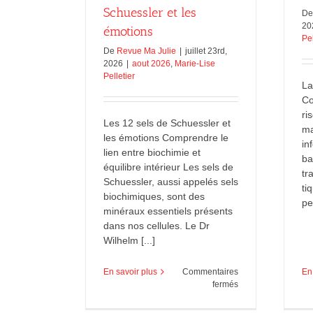
Schuessler et les
D
20
émotions
Pel
De
Revue Ma Julie
|
juillet 23rd,
2026
|
aout 2026
,
Marie-Lise
Pelletier
La
Co
ri
Les 12 sels de Schuessler et
ma
les émotions Comprendre le
in
lien entre biochimie et
ba
équilibre intérieur Les sels de
tr
Schuessler, aussi appelés sels
ti
biochimiques, sont des
pe
minéraux essentiels présents
dans nos cellules. Le Dr
Wilhelm [...]
En
En savoir plus
Commentaires
sur
fermés
Les
12