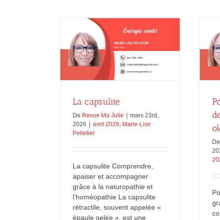
sels
de
Schuessler
et
les
émotions
Pourquoi consommer des graines
psulite
oléagineuses
e-Lise Pelletier
Marie-Lise Pelletier
mars 2026
La capsulite
P
d
De
Revue Ma Julie
|
mars 23rd,
2026
|
avril 2026
,
Marie-Lise
o
Pelletier
D
20
20
La capsulite Comprendre,
apaiser et accompagner
grâce à la naturopathie et
Po
l’homéopathie La capsulite
gr
rétractile, souvent appelée «
co
épaule gelée », est une