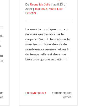
De
Revue Ma Julie
|
avril 23rd,
2026
|
mai 2026
,
Marie-Lise
Pelletier
La marche nordique : un art
de vivre qui transforme le
ce,
corps et l’esprit Je pratique la
e
marche nordique depuis de
e
nombreuses années, et au fil
du temps, elle est devenue
te
bien plus qu’une activité [...]
lus
res
En savoir plus
Commentaires
sur
sur
més
fermés
Le
Ma
thé
marche