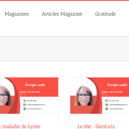
Magazines
Articles Magazine
Gratitude
Le thé : bienfaits, provenance,
Ma marche nordi
propriétés
mai 2026
Marie-Lise P
juin 2026
Marie-Lise Pelletier
a maladie de Lyme
Le thé : bienfaits,