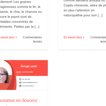
comme Berberis aristata ou
cilement! Les graines
Coptis chinensis, attire de p
éagineuses comme le lin, le
en plus l’attention en
same, le chia, le chanvre ou
naturopathie pour son [...]
core le pavot sont de
ritables concentrés de
triments. Petites par la [...]
 savoir plus
Commentaires
En savoir plus
Commentai
sur
fermés
fer
Pourquoi
consommer
des
graines
oléagineuses
’automne en douceur :