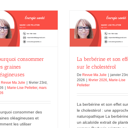
de
Lyme
La berbérine et son effet sur le
Les sept centres émoti
cholestérol
naturopathie
février 2026
Marie-Lise Pelletier
Janvier 2026
Marie-Lise
ourquoi consommer
La berbérine et son eff
es graines
sur le cholestérol
léagineuses
De
Revue Ma Julie
|
janvier 23r
2026
|
février 2026
,
Marie-Lise
e
Revue Ma Julie
|
février 23rd,
Pelletier
26
|
Marie-Lise Pelletier
,
mars
26
La berbérine et son effet su
le cholestérol : une approch
urquoi consommer des
naturopathique La berbérine
aines oléagineuses et
un alcaloïde extrait de plant
mment les utiliser