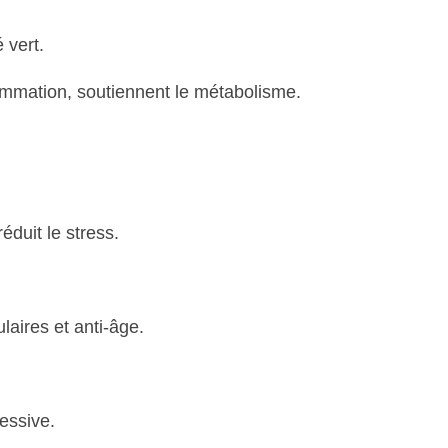
 vert.
lammation, soutiennent le métabolisme.
éduit le stress.
laires et anti-âge.
essive.