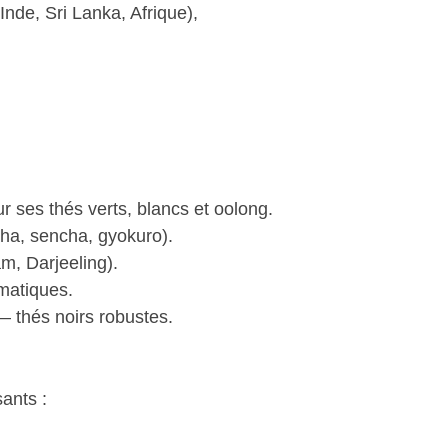
Inde, Sri Lanka, Afrique),
r ses thés verts, blancs et oolong.
cha, sencha, gyokuro).
am, Darjeeling).
omatiques.
 thés noirs robustes.
ants :