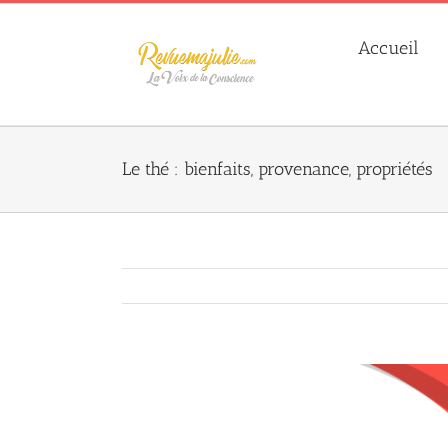
Skip
to
Accueil
content
Le thé : bienfaits, provenance, propriétés
Agrandir
l&apos;image