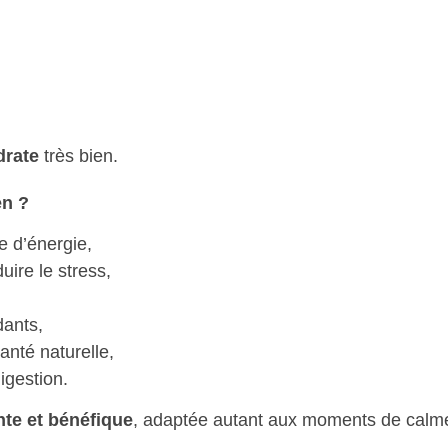
drate
très bien.
en ?
 d’énergie,
uire le stress,
dants,
nté naturelle,
igestion.
nte et bénéfique
, adaptée autant aux moments de calme 