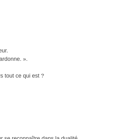
eur.
pardonne. ».
 tout ce qui est ?
r se reconnaître dans la dualité.