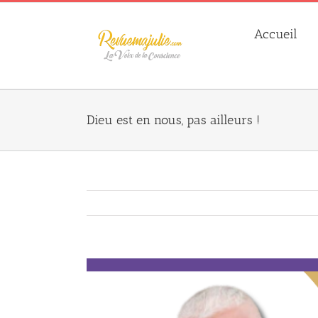
Skip
to
Accueil
content
Dieu est en nous, pas ailleurs !
Agrandir
l&apos;image