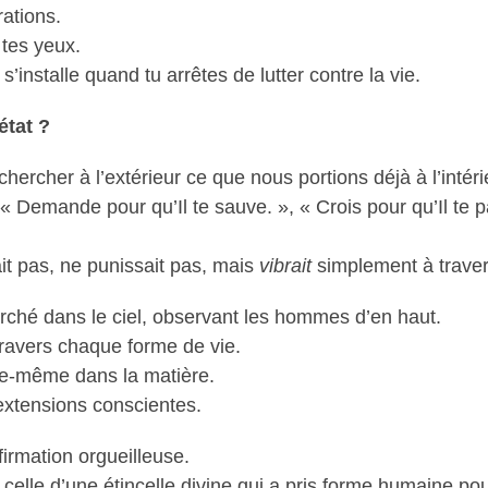
rations.
 tes yeux.
i s’installe quand tu arrêtes de lutter contre la vie.
état ?
hercher à l’extérieur ce que nous portions déjà à l’intéri
», « Demande pour qu’Il te sauve. », « Crois pour qu’Il te 
it pas, ne punissait pas, mais
vibrait
simplement à travers
rché dans le ciel, observant les hommes d’en haut.
 travers chaque forme de vie.
lle-même dans la matière.
extensions conscientes.
firmation orgueilleuse.
 celle d’une étincelle divine qui a pris forme humaine pou