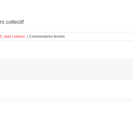
s collectif
sur
5
,
Julie Leblanc
|
Commentaires fermés
Recours
collectif