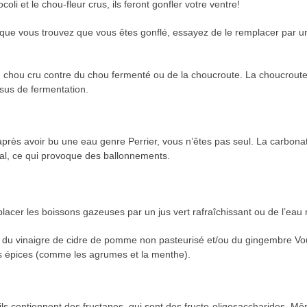
li et le chou-fleur crus, ils feront gonfler votre ventre!
que vous trouvez que vous êtes gonflé, essayez de le remplacer par un
chou cru contre du chou fermenté ou de la choucroute. La choucroute a 
sus de fermentation.
après avoir bu une eau genre Perrier, vous n’êtes pas seul. La carbona
inal, ce qui provoque des ballonnements.
lacer les boissons gazeuses par un jus vert rafraîchissant ou de l’eau 
, du vinaigre de cidre de pomme non pasteurisé et/ou du gingembre V
es épices (comme les agrumes et la menthe).
s contiennent des fructanes, qui sont des fructo-oligosaccharides. Mê