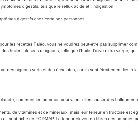
mptômes digestifs, tels que le reflux acide et l’indigestion.
mptômes digestifs chez certaines personnes.
 pour les recettes Paléo, vous ne voudrez peut-être pas supprimer com
es huiles infusées d’oignons, telle que l’huile d’olive extra vierge, qu
r des oignons verts et des échalotes, car ils sont étroitement liés à l
e la planète, comment les pommes pourraient-elles causer des ballonnem
ents, de vitamines et de minéraux, mais leur teneur en fructose est éga
un aliment riche en FODMAP. La teneur élevée en fibres des pommes peut