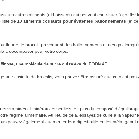
sieurs autres aliments (et boissons) qui peuvent contribuer à gonfler le
e liste de
10 aliments courants pour éviter les ballonnements
(et ce
hou-fleur et le brocoli, provoquent des ballonnements et des gaz lorsqu’i
icile à décomposer pour votre corps.
raffinose, une molécule de sucre qui relève du FODMAP.
é une assiette de brocolis, vous pouvez être assuré que ce n’est pas vot
ieurs vitamines et minéraux essentiels, en plus du composé d’équilibr
tre régime alimentaire. Au lieu de cela, essayez de cuire à la vapeur l
t. Vous pouvez également augmenter leur digestibilité en les mélangean