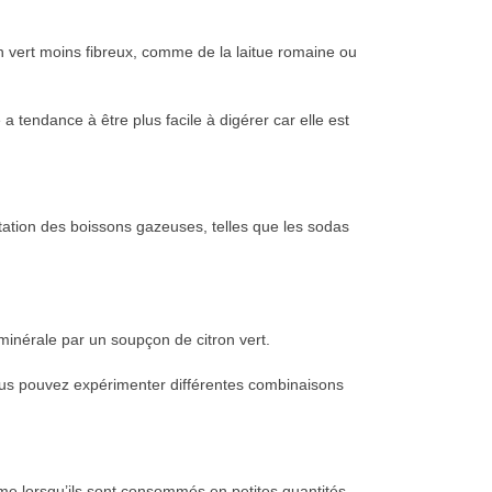
 vert moins fibreux, comme de la laitue romaine ou
tendance à être plus facile à digérer car elle est
tation des boissons gazeuses, telles que les sodas
minérale par un soupçon de citron vert.
ous pouvez expérimenter différentes combinaisons
me lorsqu’ils sont consommés en petites quantités,