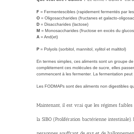
F
= Fermentescibles (rapidement fermentés par les 
O
= Oligosaccharides (fructanes et galacto-oligos
D
= Disaccharides (lactose)
M
= Monosaccharides (fructose en excès du glucos
A
= And(et)
P
= Polyols (sorbitol, mannitol, xylitol et maltitol)
En termes simples, ces aliments sont un groupe de 
complètement ces molécules de sucre, elles passent 
commencent à les fermenter. La fermentation peut 
Les FODMAPs sont des aliments non digestibles qui
Maintenant, il est vrai que les régimes faibl
la SIBO (Prolifération bactérienne intestinale
personnes souffrant de gaz et de ballonnemen