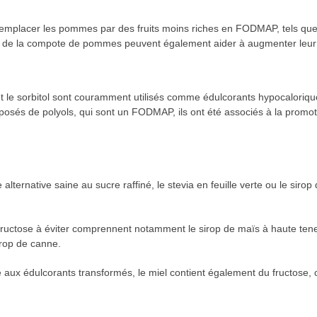
remplacer les pommes par des fruits moins riches en FODMAP, tels que 
de la compote de pommes peuvent également aider à augmenter leur di
l et le sorbitol sont couramment utilisés comme édulcorants hypocaloriq
posés de polyols, qui sont un FODMAP, ils ont été associés à la promo
ternative saine au sucre raffiné, le stevia en feuille verte ou le sirop 
 fructose à éviter comprennent notamment le sirop de maïs à haute teneu
irop de canne.
aine aux édulcorants transformés, le miel contient également du fructose