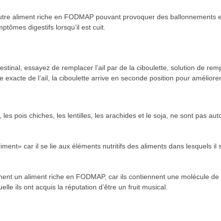
 autre aliment riche en FODMAP pouvant provoquer des ballonnements et 
tômes digestifs lorsqu’il est cuit.
-intestinal, essayez de remplacer l’ail par de la ciboulette, solution de
 exacte de l’ail, la ciboulette arrive en seconde position pour améliore
 les pois chiches, les lentilles, les arachides et le soja, ne sont pas a
ment» car il se lie aux éléments nutritifs des aliments dans lesquels il
ment un aliment riche en FODMAP, car ils contiennent une molécule de s
le ils ont acquis la réputation d’être un fruit musical.