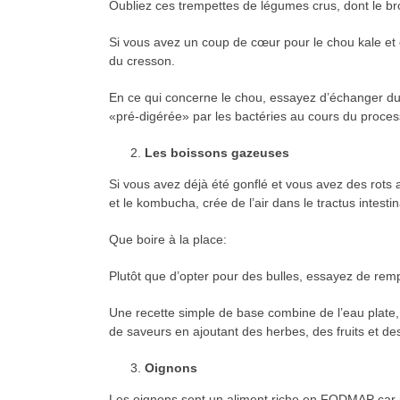
Oubliez ces trempettes de légumes crus, dont le broco
Si vous avez un coup de cœur pour le chou kale et 
du cresson.
En ce qui concerne le chou, essayez d’échanger du 
«pré-digérée» par les bactéries au cours du proces
Les boissons gazeuses
Si vous avez déjà été gonflé et vous avez des rots 
et le kombucha, crée de l’air dans le tractus intest
Que boire à la place:
Plutôt que d’opter pour des bulles, essayez de remp
Une recette simple de base combine de l’eau plate
de saveurs en ajoutant des herbes, des fruits et d
Oignons
Les oignons sont un aliment riche en FODMAP car il