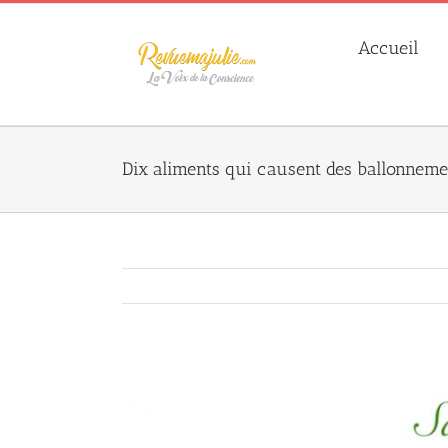
Skip
to
Accueil
content
Dix aliments qui causent des ballonneme
Agrandir
l&apos;image