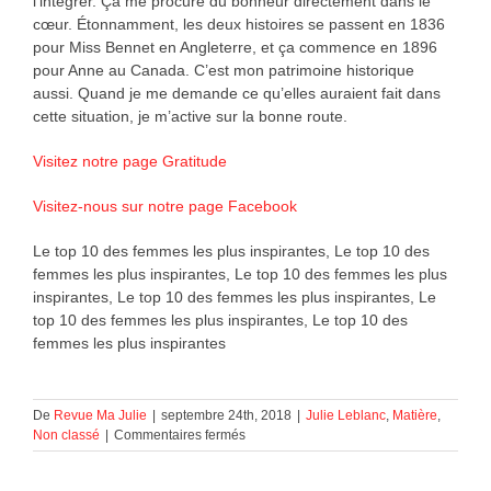
l’intégrer. Ça me procure du bonheur directement dans le
cœur. Étonnamment, les deux histoires se passent en 1836
pour Miss Bennet en Angleterre, et ça commence en 1896
pour Anne au Canada. C’est mon patrimoine historique
aussi. Quand je me demande ce qu’elles auraient fait dans
cette situation, je m’active sur la bonne route.
Visitez notre page Gratitude
Visitez-nous sur notre page Facebook
Le top 10 des femmes les plus inspirantes, Le top 10 des
femmes les plus inspirantes, Le top 10 des femmes les plus
inspirantes, Le top 10 des femmes les plus inspirantes, Le
top 10 des femmes les plus inspirantes, Le top 10 des
femmes les plus inspirantes
De
Revue Ma Julie
|
septembre 24th, 2018
|
Julie Leblanc
,
Matière
,
sur
Non classé
|
Commentaires fermés
Le
top