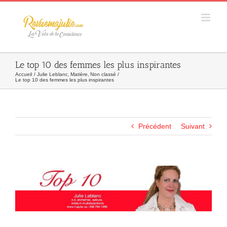
Skip
to
content
Le top 10 des femmes les plus inspirantes
Accueil
Julie Leblanc
Matière
Non classé
Le top 10 des femmes les plus inspirantes
Précédent
Suivant
Agrandir
l&apos;image