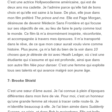
C’est une actrice Hollywoodienne américaine, qui est de
deux ans ma cadette. Je l’admire parce qu’elle fait de bons
choix et qu’elle est saine à la base. De plus, elle joue dans
mon film préféré
The prince and me.
Elle est Page Morgan,
désireuse de devenir Médecin Sans Frontière et qui focuse
sur ses objectifs de vie, au lieu de faire le party comme tout
le monde. Ce film-là m’a énormément inspirée, réconfortée,
et accompagnée à travers mes épreuves. Il m’a transporté
dans le rêve, de ce que mon cœur aurait voulu vivre comme
histoire. Plus jeune, ça m’a fait du bien de la voir dans
10
choses que je déteste de toi
avec Heath Ledger, où c’est une
étudiante qui s’assume et qui est profonde, ainsi que dans
son autre film
Née pour danser.
C’est une femme qui exploite
tous ses talents et qui avance malgré son jeune âge.
7- Brooke Shield
C’est une sœur d’âme aussi. Je l’ai connue à plein d’époques
différentes dans mon livre de vie. Pour moi, c’est un honneur
qu’une grande femme ait réussi à tracer cette route-là. Je
m’identifie beaucoup à elle. Je l’ai bien aimée dans
Suddenly
Suzann
, sa série, et dans
Bob le majordome
. Elle est belle.