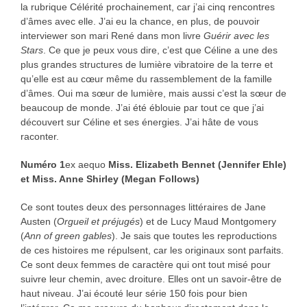
la rubrique Célérité prochainement, car j’ai cinq rencontres
d’âmes avec elle. J’ai eu la chance, en plus, de pouvoir
interviewer son mari René dans mon livre
Guérir avec les
Stars
. Ce que je peux vous dire, c’est que Céline a une des
plus grandes structures de lumière vibratoire de la terre et
qu’elle est au cœur même du rassemblement de la famille
d’âmes. Oui ma sœur de lumière, mais aussi c’est la sœur de
beaucoup de monde. J’ai été éblouie par tout ce que j’ai
découvert sur Céline et ses énergies. J’ai hâte de vous
raconter.
Numéro 1
ex aequo
Miss. Elizabeth Bennet (Jennifer Ehle)
et Miss. Anne Shirley (Megan Follows)
Ce sont toutes deux des personnages littéraires de Jane
Austen (
Orgueil et préjugés
) et de Lucy Maud Montgomery
(
Ann of green gables
). Je sais que toutes les reproductions
de ces histoires me répulsent, car les originaux sont parfaits.
Ce sont deux femmes de caractère qui ont tout misé pour
suivre leur chemin, avec droiture. Elles ont un savoir-être de
haut niveau. J’ai écouté leur série 150 fois pour bien