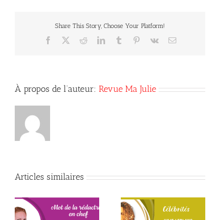
10
des
femmes
Share This Story, Choose Your Platform!
les
plus
Facebook
X
Reddit
LinkedIn
Tumblr
Pinterest
Vk
Courriel
inspirantes
À propos de l’auteur:
Revue Ma Julie
Articles similaires