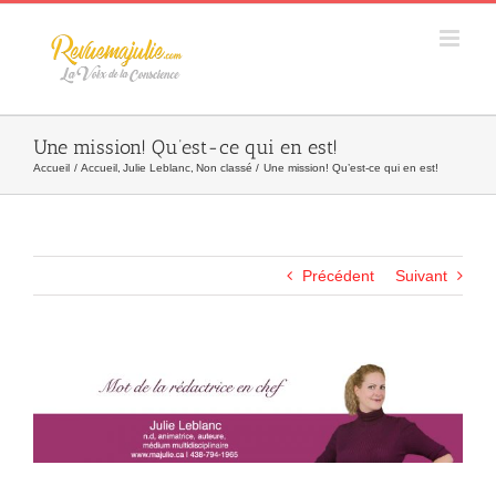
Skip
to
content
Une mission! Qu’est-ce qui en est!
Accueil
Accueil
Julie Leblanc
Non classé
Une mission! Qu’est-ce qui en est!
Précédent
Suivant
Agrandir
l&apos;image