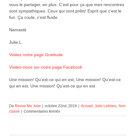
vous le partager, en plus. C’est pour ça que mes rencontres
sont sympathiques. Ceux qui sont prêts! Esprit que c’est le
fun. Ça coule, c’est fluide.
Namasté
Julie L.
Visitez notre page Gratitude
Visitez-nous sur notre page Facebook
Une mission! Qu’est-ce qui en est, Une mission! Qu’est-ce
qui en est, Une mission! Qu’est-ce qui en est
De
Revue Ma Julie
|
octobre 22nd, 2019
|
Accueil
,
Julie Leblanc
,
Non
sur
classé
|
Commentaires fermés
Une
mission!
Qu’est-
ce