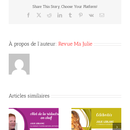
qui
Share This Story, Choose Your Platform!
en
est!
Facebook
X
Reddit
LinkedIn
Tumblr
Pinterest
Vk
Courriel
À propos de l’auteur:
Revue Ma Julie
Articles similaires