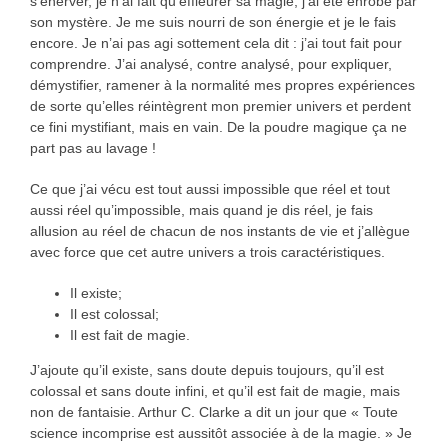
s’énerver, je n’ai fait qu’effleurer sa magie, j’ai été enrobé par
son mystère. Je me suis nourri de son énergie et je le fais
encore. Je n’ai pas agi sottement cela dit : j’ai tout fait pour
comprendre. J’ai analysé, contre analysé, pour expliquer,
démystifier, ramener à la normalité mes propres expériences
de sorte qu’elles réintègrent mon premier univers et perdent
ce fini mystifiant, mais en vain. De la poudre magique ça ne
part pas au lavage !
Ce que j’ai vécu est tout aussi impossible que réel et tout
aussi réel qu’impossible, mais quand je dis réel, je fais
allusion au réel de chacun de nos instants de vie et j’allègue
avec force que cet autre univers a trois caractéristiques.
Il existe;
Il est colossal;
Il est fait de magie.
J’ajoute qu’il existe, sans doute depuis toujours, qu’il est
colossal et sans doute infini, et qu’il est fait de magie, mais
non de fantaisie. Arthur C. Clarke a dit un jour que « Toute
science incomprise est aussitôt associée à de la magie. » Je