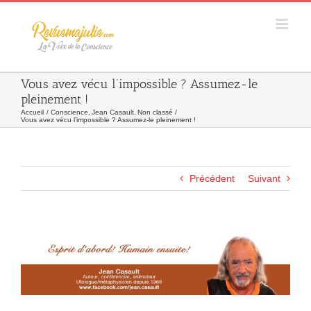
Skip
to
content
Vous avez vécu l’impossible ? Assumez-le
pleinement !
Accueil
Conscience
Jean Casault
Non classé
Vous avez vécu l’impossible ? Assumez-le pleinement !
Précédent
Suivant
Agrandir
l&apos;image