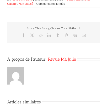
sur
Casault
,
Non classé
|
Commentaires fermés
Vous
avez
vécu
l’impossible
?
Share This Story, Choose Your Platform!
Assumez-
le
Facebook
X
Reddit
LinkedIn
Tumblr
Pinterest
Vk
Courriel
pleinement
!
À propos de l’auteur:
Revue Ma Julie
Articles similaires