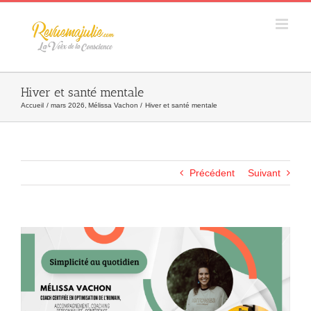
Skip
to
content
Hiver et santé mentale
Accueil
mars 2026
Mélissa Vachon
Hiver et santé mentale
Précédent
Suivant
Agrandir
l&apos;image