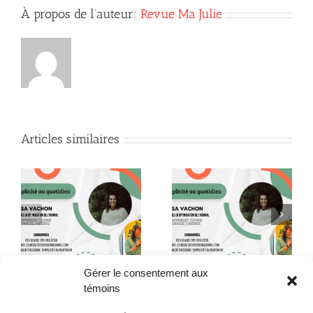
À propos de l’auteur:
Revue Ma Julie
Articles similaires
le
Ozempic : l’illusion
té
Le cycle féminin
qu’on a choisie!
Gérer le consentement aux
témoins