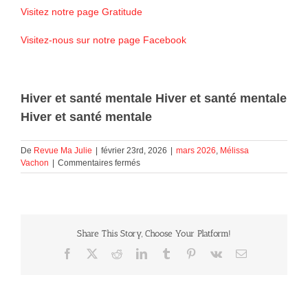
Visitez notre page Gratitude
Visitez-nous sur notre page Facebook
Hiver et santé mentale Hiver et santé mentale
Hiver et santé mentale
De
Revue Ma Julie
|
février 23rd, 2026
|
mars 2026
,
Mélissa
sur
Vachon
|
Commentaires fermés
Hiver
et
santé
mentale
Share This Story, Choose Your Platform!
Facebook
X
Reddit
LinkedIn
Tumblr
Pinterest
Vk
Courriel