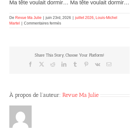
Ma tête voulait dormir… Ma tête voulait dormir…
De
Revue Ma Julie
|
juin 23rd, 2026
|
juillet 2026
,
Louis-Michel
sur
Martel
|
Commentaires fermés
Ma
tête
voulait
dormir…
Share This Story, Choose Your Platform!
Facebook
X
Reddit
LinkedIn
Tumblr
Pinterest
Vk
Courriel
À propos de l’auteur:
Revue Ma Julie