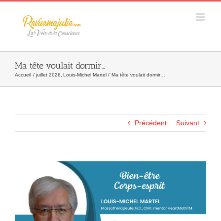
Skip
to
content
Ma tête voulait dormir…
Accueil
juillet 2026
Louis-Michel Martel
Ma tête voulait dormir…
Précédent
Suivant
Agrandir
l&apos;image