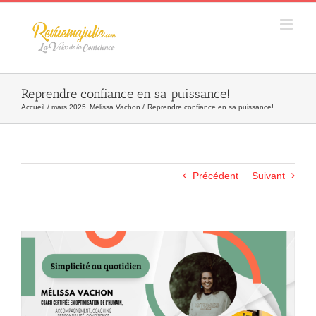
Skip
to
content
Reprendre confiance en sa puissance!
Accueil
mars 2025
Mélissa Vachon
Reprendre confiance en sa puissance!
Précédent
Suivant
Agrandir
l&apos;image