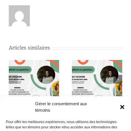
Articles similaires
le
Ozempic : l’illusion
té
Le cycle féminin
qu’on a choisie!
Gérer le consentement aux
témoins
Pour offrir les meilleures expériences, nous utilisons des technologies
telles que les témoins pour stocker et/ou accéder aux informations des