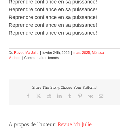
Reprendre confiance en sa puissance!
Reprendre confiance en sa puissance!
Reprendre confiance en sa puissance!
Reprendre confiance en sa puissance!
Reprendre confiance en sa puissance!
De
Revue Ma Julie
|
février 24th, 2025
|
mars 2025
,
Mélissa
sur
Vachon
|
Commentaires fermés
Reprendre
confiance
en
sa
puissance!
Share This Story, Choose Your Platform!
Facebook
X
Reddit
LinkedIn
Tumblr
Pinterest
Vk
Courriel
À propos de l’auteur:
Revue Ma Julie