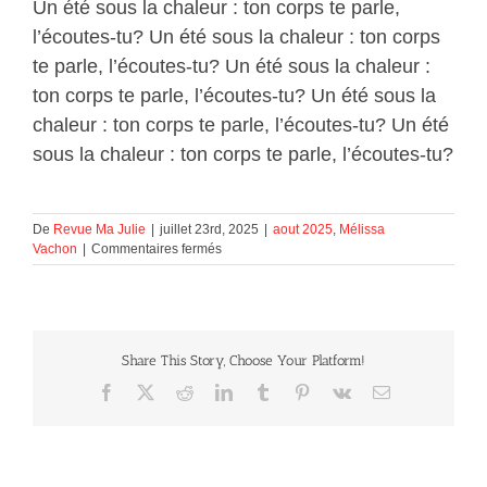
Un été sous la chaleur : ton corps te parle,
l’écoutes-tu? Un été sous la chaleur : ton corps
te parle, l’écoutes-tu? Un été sous la chaleur :
ton corps te parle, l’écoutes-tu? Un été sous la
chaleur : ton corps te parle, l’écoutes-tu? Un été
sous la chaleur : ton corps te parle, l’écoutes-tu?
De
Revue Ma Julie
|
juillet 23rd, 2025
|
aout 2025
,
Mélissa
sur
Vachon
|
Commentaires fermés
Un
été
sous
la
chaleur
Share This Story, Choose Your Platform!
:
ton
Facebook
X
Reddit
LinkedIn
Tumblr
Pinterest
Vk
Courriel
corps
te
parle,
l’écoutes-
tu?