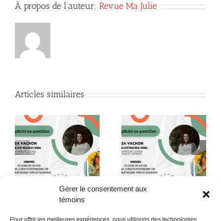
À propos de l’auteur:
Revue Ma Julie
Articles similaires
le
Ozempic : l’illusion
té
Le cycle féminin
qu’on a choisie!
Gérer le consentement aux
témoins
Pour offrir les meilleures expériences, nous utilisons des technologies