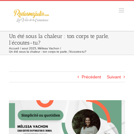
Skip
to
content
Un été sous la chaleur : ton corps te parle,
l’écoutes-tu?
Accueil
aout 2025
Mélissa Vachon
Un été sous la chaleur : ton corps te parle, l’écoutes-tu?
Précédent
Suivant
Agrandir
l&apos;image