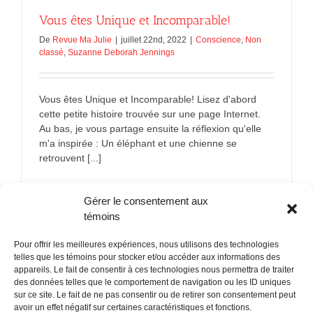
Vous êtes Unique et Incomparable!
De
Revue Ma Julie
|
juillet 22nd, 2022
|
Conscience
,
Non
classé
,
Suzanne Deborah Jennings
Vous êtes Unique et Incomparable! Lisez d'abord
cette petite histoire trouvée sur une page Internet.
Au bas, je vous partage ensuite la réflexion qu'elle
m'a inspirée : Un éléphant et une chienne se
retrouvent [...]
sur
En savoir plus
Commentaires fermés
Gérer le consentement aux
Vous
êtes
témoins
Unique
et
Pour offrir les meilleures expériences, nous utilisons des technologies
Incompara
telles que les témoins pour stocker et/ou accéder aux informations des
appareils. Le fait de consentir à ces technologies nous permettra de traiter
des données telles que le comportement de navigation ou les ID uniques
sur ce site. Le fait de ne pas consentir ou de retirer son consentement peut
POLITIQUE CONFIDENTIALITÉES
avoir un effet négatif sur certaines caractéristiques et fonctions.