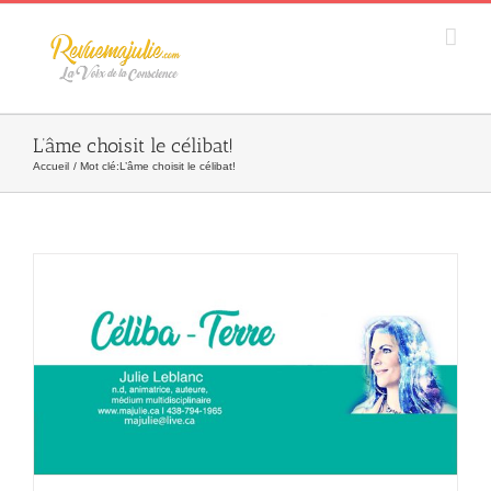
Skip
to
content
L’âme choisit le célibat!
Accueil
Mot clé:
L’âme choisit le célibat!