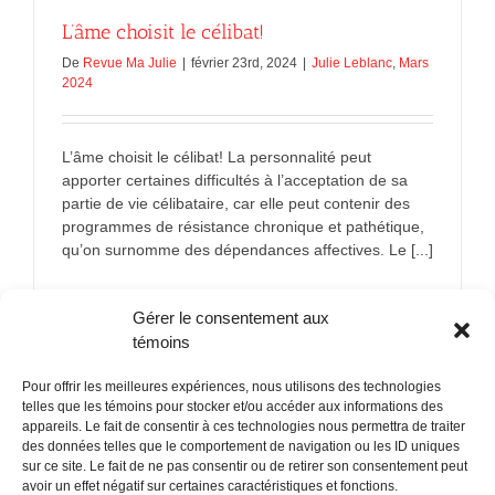
L’âme choisit le célibat!
De
Revue Ma Julie
|
février 23rd, 2024
|
Julie Leblanc
,
Mars
2024
L’âme choisit le célibat! La personnalité peut
apporter certaines difficultés à l’acceptation de sa
partie de vie célibataire, car elle peut contenir des
programmes de résistance chronique et pathétique,
qu’on surnomme des dépendances affectives. Le [...]
sur
En savoir plus
Commentaires fermés
Gérer le consentement aux
L’âme
choisit
témoins
le
célibat!
Pour offrir les meilleures expériences, nous utilisons des technologies
telles que les témoins pour stocker et/ou accéder aux informations des
appareils. Le fait de consentir à ces technologies nous permettra de traiter
des données telles que le comportement de navigation ou les ID uniques
sur ce site. Le fait de ne pas consentir ou de retirer son consentement peut
POLITIQUE CONFIDENTIALITÉES
avoir un effet négatif sur certaines caractéristiques et fonctions.