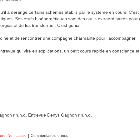
 qu’il a dérangé certains schèmes établis par le système en cours. C’e
utiques. Ses œufs bioénergétiques sont des outils extraordinaires pour 
rgies et de les transformer. C’est génial.
e moine et de rencontrer une compagne charmante pour l’accompagner.
 entrevue qui vire en explications, un petit cours rapide en conscience e
gnon r.h.n.d, Entrevue Denys Gagnon r.h.n.d,
sur
ière
,
Non classé
|
Commentaires fermés