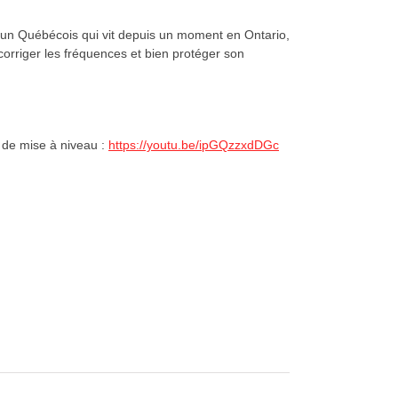
st un Québécois qui vit depuis un moment en Ontario,
corriger les fréquences et bien protéger son
t de mise à niveau :
https://youtu.be/ipGQzzxdDGc