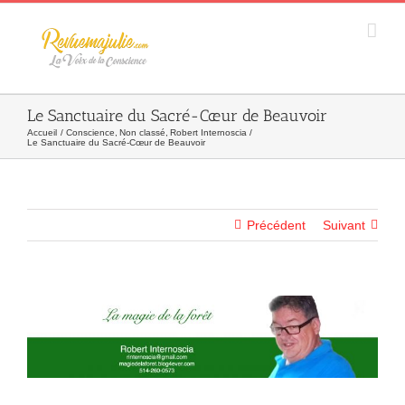
Skip
to
content
Le Sanctuaire du Sacré-Cœur de Beauvoir
Accueil
Conscience
Non classé
Robert Internoscia
Le Sanctuaire du Sacré-Cœur de Beauvoir
Précédent
Suivant
Agrandir
l&apos;image