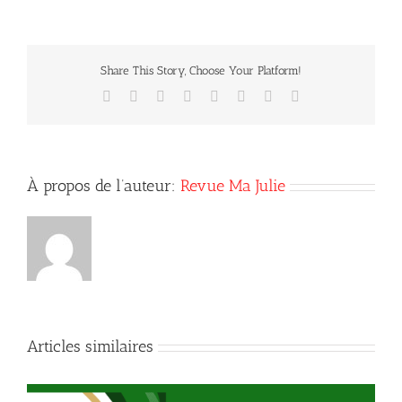
Sanctuaire
du
Sacré-
Cœur
Share This Story, Choose Your Platform!
de
Beauvoir
Facebook
X
Reddit
LinkedIn
Tumblr
Pinterest
Vk
Courriel
À propos de l’auteur:
Revue Ma Julie
Articles similaires