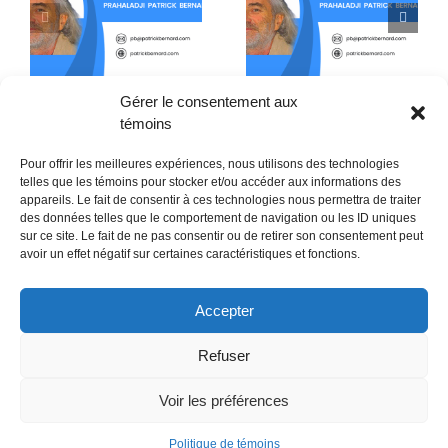
De l’usage du mot
Les Totems de
x
Dieu dans l’art abstrait
l’indifférence
Gérer le consentement aux
témoins
Pour offrir les meilleures expériences, nous utilisons des technologies
telles que les témoins pour stocker et/ou accéder aux informations des
appareils. Le fait de consentir à ces technologies nous permettra de traiter
des données telles que le comportement de navigation ou les ID uniques
sur ce site. Le fait de ne pas consentir ou de retirer son consentement peut
POLITIQUE CONFIDENTIALITÉES
avoir un effet négatif sur certaines caractéristiques et fonctions.
Politique de témoins (CA)
Accepter
Refuser
Voir les préférences
Politique de témoins
Copyright 2018- Revue Ma Julie | Tout droit Réservé | Copyright @