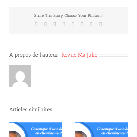
inconnus
du
OM
Share This Story, Choose Your Platform!
éternel
(première
Facebook
X
Reddit
LinkedIn
Tumblr
Pinterest
Vk
Courriel
partie)
À propos de l’auteur:
Revue Ma Julie
Articles similaires