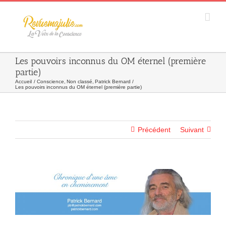
Skip
to
content
Les pouvoirs inconnus du OM éternel (première
partie)
Accueil
Conscience
Non classé
Patrick Bernard
Les pouvoirs inconnus du OM éternel (première partie)
Précédent
Suivant
Agrandir
l&apos;image