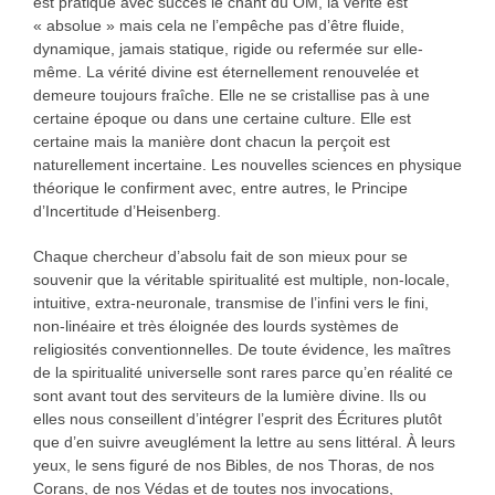
est pratiqué avec succès le chant du OM, la vérité est
« absolue » mais cela ne l’empêche pas d’être fluide,
dynamique, jamais statique, rigide ou refermée sur elle-
même. La vérité divine est éternellement renouvelée et
demeure toujours fraîche. Elle ne se cristallise pas à une
certaine époque ou dans une certaine culture. Elle est
certaine mais la manière dont chacun la perçoit est
naturellement incertaine. Les nouvelles sciences en physique
théorique le confirment avec, entre autres, le Principe
d’Incertitude d’Heisenberg.
Chaque chercheur d’absolu fait de son mieux pour se
souvenir que la véritable spiritualité est multiple, non-locale,
intuitive, extra-neuronale, transmise de l’infini vers le fini,
non-linéaire et très éloignée des lourds systèmes de
religiosités conventionnelles. De toute évidence, les maîtres
de la spiritualité universelle sont rares parce qu’en réalité ce
sont avant tout des serviteurs de la lumière divine. Ils ou
elles nous conseillent d’intégrer l’esprit des Écritures plutôt
que d’en suivre aveuglément la lettre au sens littéral. À leurs
yeux, le sens figuré de nos Bibles, de nos Thoras, de nos
Corans, de nos Védas et de toutes nos invocations,