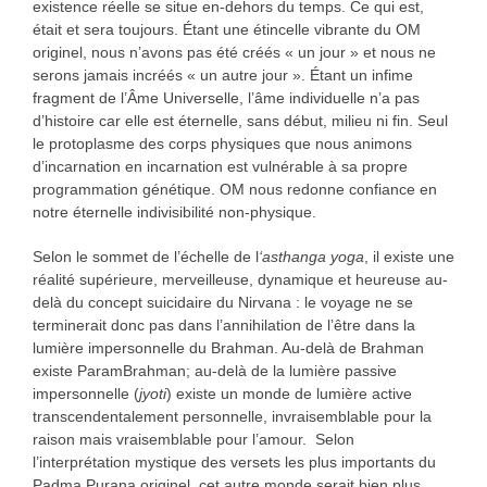
existence réelle se situe en-dehors du temps. Ce qui est,
était et sera toujours. Étant une étincelle vibrante du OM
originel, nous n’avons pas été créés « un jour » et nous ne
serons jamais incréés « un autre jour ». Étant un infime
fragment de l’Âme Universelle, l’âme individuelle n’a pas
d’histoire car elle est éternelle, sans début, milieu ni fin. Seul
le protoplasme des corps physiques que nous animons
d’incarnation en incarnation est vulnérable à sa propre
programmation génétique. OM nous redonne confiance en
notre éternelle indivisibilité non-physique.
Selon le sommet de l’échelle de l
‘asthanga yoga
, il existe une
réalité supérieure, merveilleuse, dynamique et heureuse au-
delà du concept suicidaire du Nirvana : le voyage ne se
terminerait donc pas dans l’annihilation de l’être dans la
lumière impersonnelle du Brahman. Au-delà de Brahman
existe ParamBrahman; au-delà de la lumière passive
impersonnelle (
jyoti
) existe un monde de lumière active
transcendentalement personnelle, invraisemblable pour la
raison mais vraisemblable pour l’amour. Selon
l’interprétation mystique des versets les plus importants du
Padma Purana originel, cet autre monde serait bien plus