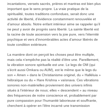
incantations, versets sacrés, prières et mantras est bien plus
important que le sens propre. La vraie pratique de la
spiritualité, toutes traditions confondues, serait donc une
activité de liberté, d’évidence constamment renouvelée et
d’amour absolu. Notre enfant intérieur aime se rappeler qu’il
ne peut y avoir de progrès sans liberté. La sainte liberté est
la racine de toute ascension vers la joie pure, vers l’éternité
psychique et vers d’innombrables actes d’amour libérés de
toute condition extérieure.
La manière dont on perçoit les choses peut être multiple,
mais cela n’empêche pas la réalité d’être une. Pareillement,
la vibration sonore spirituelle est une. Le legs de OM (qui
s’écrit aussi Omkara ou AUM), est le même que le legs du
son « Amen » dans le Christianisme originel, du « Halléluia »
hébraïque ou du « Hare Krishna » vaïsnava. Ces vibrations
sonores non-matérielles proviennent des univers infinis
situés à l’intérieur de nous; elles « descendent » au niveau
des fréquences de notre conscience et, probablement par
pure compassion pour l’humanité laborieuse et souffrante,
cherchent à opérer en l’être incarné une transmission