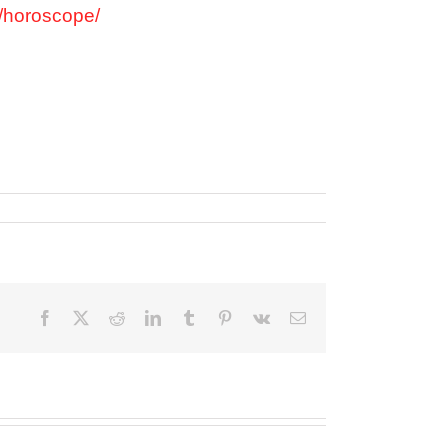
el/horoscope/
Facebook
X
Reddit
LinkedIn
Tumblr
Pinterest
Vk
Courriel