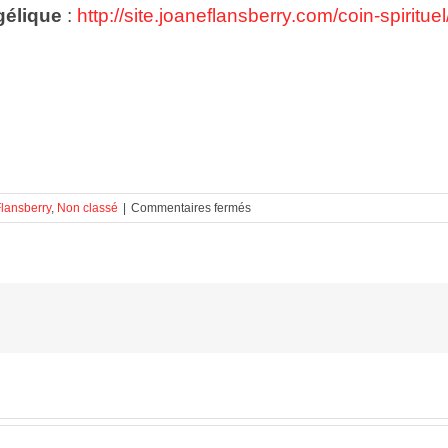
gélique
:
http://site.joaneflansberry.com/coin-spiritu
sur
lansberry
,
Non classé
|
Commentaires fermés
ACCÉLÉRER
LA
VENTE
D’UNE
PROPRIÉTÉ