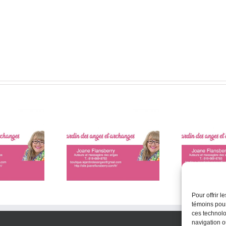
oscope angélique
Horoscope angélique
H
mensuelle
mensuelle
Pour offrir 
témoins pour
ces technolo
navigation ou