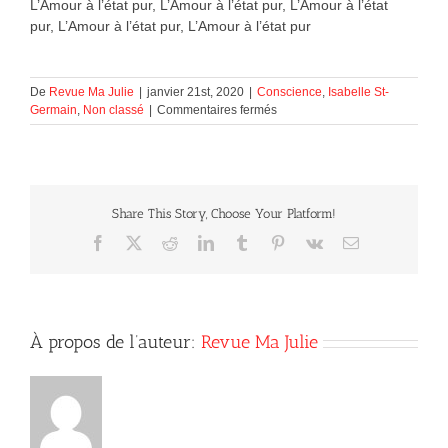
L’Amour à l’état pur, L’Amour à l’état pur, L’Amour à l’état
pur, L’Amour à l’état pur, L’Amour à l’état pur
De
Revue Ma Julie
|
janvier 21st, 2020
|
Conscience
,
Isabelle St-
sur
Germain
,
Non classé
|
Commentaires fermés
L’Amour
à
l’état
pur
Share This Story, Choose Your Platform!
Facebook
X
Reddit
LinkedIn
Tumblr
Pinterest
Vk
Courriel
À propos de l’auteur:
Revue Ma Julie