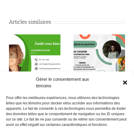
Articles similaires
Quand la conscience
le
Quelques citations de
fait son chemin jusque
Neale Donald Walsch
dans l’assiette !
Gérer le consentement aux
témoins
Pour offrir les meilleures expériences, nous utilisons des technologies
telles que les témoins pour stocker et/ou accéder aux informations des
appareils. Le fait de consentir à ces technologies nous permettra de traiter
des données telles que le comportement de navigation ou les ID uniques
sur ce site. Le fait de ne pas consentir ou de retirer son consentement peut
POLITIQUE CONFIDENTIALITÉES
avoir un effet négatif sur certaines caractéristiques et fonctions.