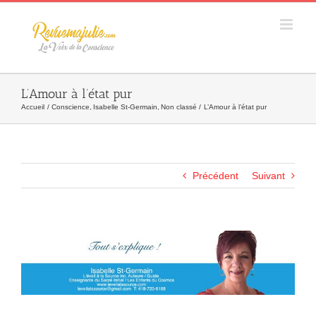
Skip
to
content
L’Amour à l’état pur
Accueil
Conscience
Isabelle St-Germain
Non classé
L’Amour à l’état pur
Précédent
Suivant
Agrandir
l&apos;image