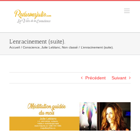
Skip
to
content
L’enracinement (suite).
Accueil
Conscience
Julie Leblanc
Non classé
L’enracinement (suite).
Précédent
Suivant
Agrandir
l&apos;image