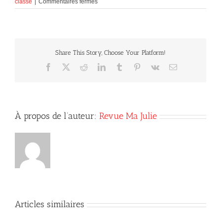
sur
classé
|
Commentaires fermés
L’enracinement
(suite).
Share This Story, Choose Your Platform!
Facebook
X
Reddit
LinkedIn
Tumblr
Pinterest
Vk
Courriel
À propos de l’auteur:
Revue Ma Julie
Articles similaires