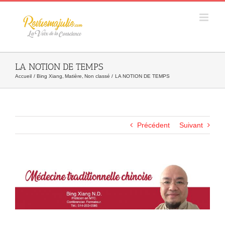
Skip
to
content
LA NOTION DE TEMPS
Accueil
Bing Xiang
Matière
Non classé
LA NOTION DE TEMPS
Précédent
Suivant
Agrandir
l&apos;image