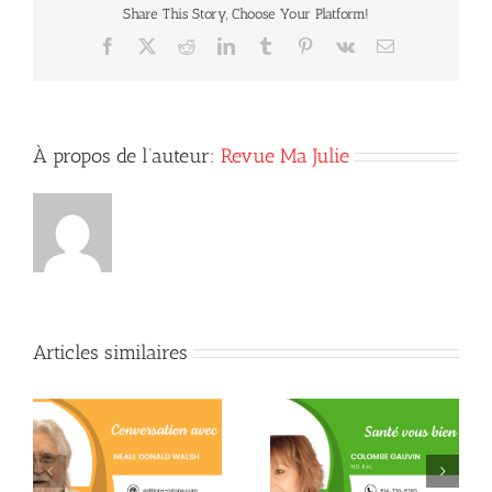
Share This Story, Choose Your Platform!
Facebook
X
Reddit
LinkedIn
Tumblr
Pinterest
Vk
Courriel
À propos de l’auteur:
Revue Ma Julie
Articles similaires
Quand la conscience
e
La L-théanine contre le