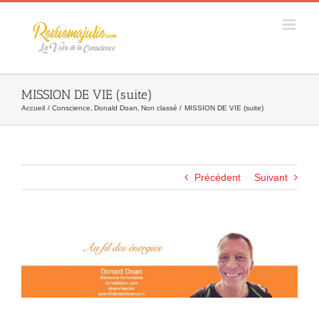
Skip
to
content
MISSION DE VIE (suite)
Accueil
Conscience
Donald Doan
Non classé
MISSION DE VIE (suite)
Précédent
Suivant
Agrandir
l&apos;image