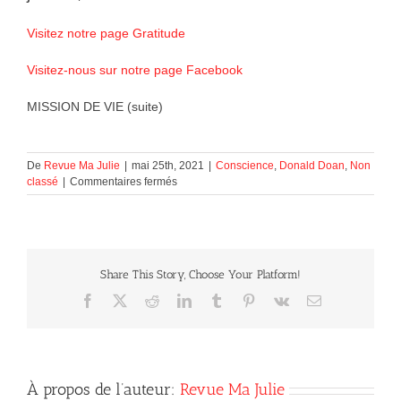
Visitez notre page Gratitude
Visitez-nous sur notre page Facebook
MISSION DE VIE (suite)
De
Revue Ma Julie
|
mai 25th, 2021
|
Conscience
,
Donald Doan
,
Non
sur
classé
|
Commentaires fermés
MISSION
DE
VIE
(suite)
Share This Story, Choose Your Platform!
Facebook
X
Reddit
LinkedIn
Tumblr
Pinterest
Vk
Courriel
À propos de l’auteur:
Revue Ma Julie