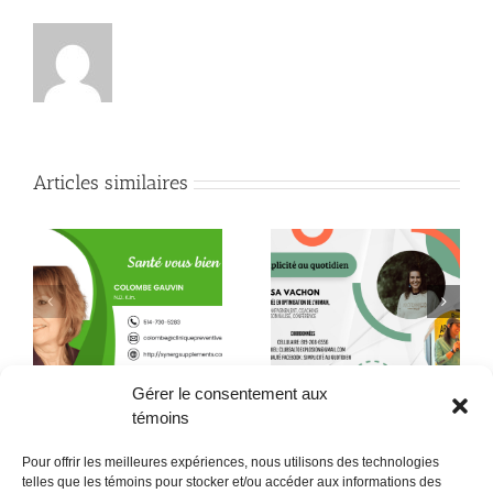
Articles similaires
Quand la conscience
le
Quelques citations de
fait son chemin jusque
Neale Donald Walsch
dans l’assiette !
Gérer le consentement aux
témoins
Pour offrir les meilleures expériences, nous utilisons des technologies
telles que les témoins pour stocker et/ou accéder aux informations des