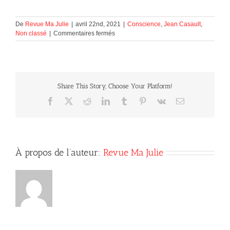
De
Revue Ma Julie
|
avril 22nd, 2021
|
Conscience
,
Jean Casault
,
sur
Non classé
|
Commentaires fermés
Ne
jamais
banaliser
les
croyances
Share This Story, Choose Your Platform!
Facebook
X
Reddit
LinkedIn
Tumblr
Pinterest
Vk
Courriel
À propos de l’auteur:
Revue Ma Julie