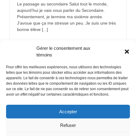
Le passage au secondaire Salut tout le monde,
aujourd’hui je vais vous parler du Secondaire.
Présentement, je termine ma sixième année.
J’avoue que ça me stresse un peu. Je suis une très
bonne élève [...]
sur
En savoir plus
Commentaires fermés
Gérer le consentement aux
Le
passage
témoins
au
secondair
Pour offrir les meilleures expériences, nous utilisons des technologies
telles que les témoins pour stocker et/ou accéder aux informations des
appareils. Le fait de consentir à ces technologies nous permettra de traiter
des données telles que le comportement de navigation ou les ID uniques
sur ce site. Le fait de ne pas consentir ou de retirer son consentement peut
POLITIQUE CONFIDENTIALITÉES
avoir un effet négatif sur certaines caractéristiques et fonctions.
Politique de témoins (CA)
Accepter
Refuser