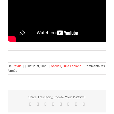
De
Revue
|
juillet 21st, 2020
|
Accueil
,
Julie Leblanc
|
Commentaires
sur
fermés
Paul
Germain
entrevue
Share This Story, Choose Your Platform!
Facebook
X
Reddit
LinkedIn
Tumblr
Pinterest
Vk
Courriel