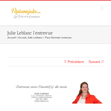
Skip
to
content
Julie Leblanc l’entrevue
Accueil
Accueil
Julie Leblanc
Paul Germain entrevue
Précédent
Suivant
Agrandir
l&apos;image