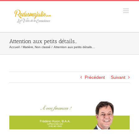
Skip
to
content
Attention aux petits détails…
Accueil
Matière
Non classé
Attention aux petits détails…
Précédent
Suivant
Agrandir
l&apos;image