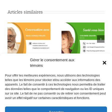
Articles similaires
Quand la conscience
e
La L-théanine contre le
fait son chemin jusque
h
stress
dans l’assiette !
Gérer le consentement aux
témoins
Pour offrir les meilleures expériences, nous utilisons des technologies
telles que les témoins pour stocker et/ou accéder aux informations des
appareils. Le fait de consentir à ces technologies nous permettra de traiter
des données telles que le comportement de navigation ou les ID uniques
sur ce site. Le fait de ne pas consentir ou de retirer son consentement peut
POLITIQUE CONFIDENTIALITÉES
avoir un effet négatif sur certaines caractéristiques et fonctions.
Politique de témoins (CA)