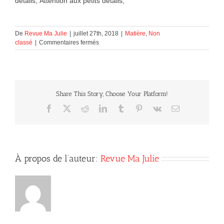
détails, Attention aux petits détails,
De
Revue Ma Julie
|
juillet 27th, 2018
|
Matière
,
Non
sur
classé
|
Commentaires fermés
Attention
aux
petits
détails…
Share This Story, Choose Your Platform!
Facebook
X
Reddit
LinkedIn
Tumblr
Pinterest
Vk
Courriel
À propos de l’auteur:
Revue Ma Julie