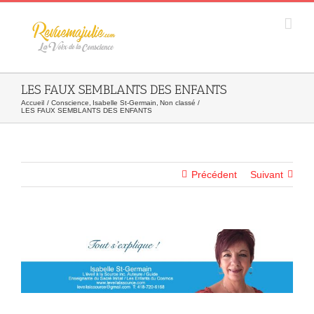
Skip
to
content
LES FAUX SEMBLANTS DES ENFANTS
Accueil
Conscience
Isabelle St-Germain
Non classé
LES FAUX SEMBLANTS DES ENFANTS
Précédent
Suivant
Agrandir
l&apos;image