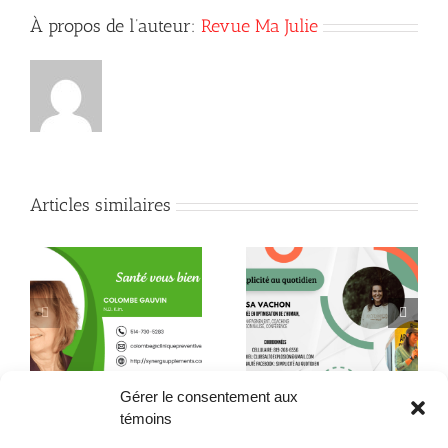
À propos de l’auteur:
Revue Ma Julie
Articles similaires
Quand la conscience
le
Quelques citations de
fait son chemin jusque
Neale Donald Walsch
dans l’assiette !
Gérer le consentement aux
témoins