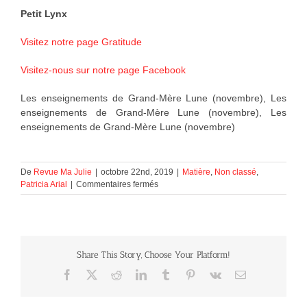
Petit Lynx
Visitez notre page Gratitude
Visitez-nous sur notre page Facebook
Les enseignements de Grand-Mère Lune (novembre), Les
enseignements de Grand-Mère Lune (novembre), Les
enseignements de Grand-Mère Lune (novembre)
De
Revue Ma Julie
|
octobre 22nd, 2019
|
Matière
,
Non classé
,
sur
Patricia Arial
|
Commentaires fermés
Les
enseignements
de
Grand-
Mère
Share This Story, Choose Your Platform!
Lune
(novembre)
Facebook
X
Reddit
LinkedIn
Tumblr
Pinterest
Vk
Courriel