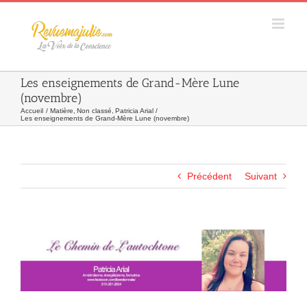
Skip
to
content
Les enseignements de Grand-Mère Lune
(novembre)
Accueil
Matière
Non classé
Patricia Arial
Les enseignements de Grand-Mère Lune (novembre)
Précédent
Suivant
Agrandir
l&apos;image