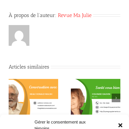
À propos de l’auteur:
Revue Ma Julie
Articles similaires
Quand la conscience
e
La L-théanine contre le
fait son chemin jusque
h
stress
dans l’assiette !
Gérer le consentement aux
témoins