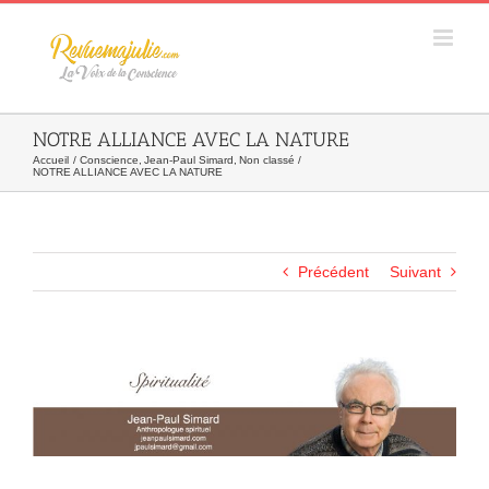
Skip
to
content
NOTRE ALLIANCE AVEC LA NATURE
Accueil
Conscience
Jean-Paul Simard
Non classé
NOTRE ALLIANCE AVEC LA NATURE
Précédent
Suivant
Agrandir
l&apos;image