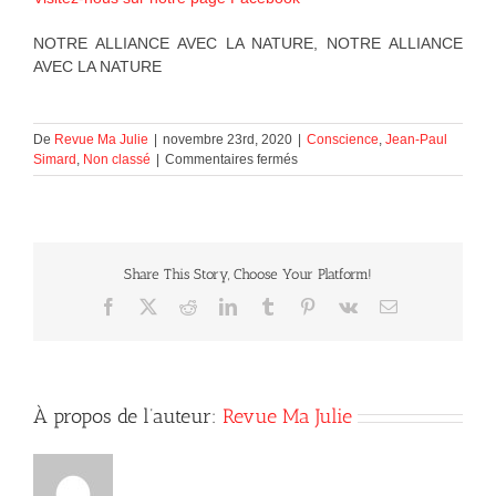
NOTRE ALLIANCE AVEC LA NATURE, NOTRE ALLIANCE
AVEC LA NATURE
De
Revue Ma Julie
|
novembre 23rd, 2020
|
Conscience
,
Jean-Paul
sur
Simard
,
Non classé
|
Commentaires fermés
NOTRE
ALLIANCE
AVEC
LA
NATURE
Share This Story, Choose Your Platform!
Facebook
X
Reddit
LinkedIn
Tumblr
Pinterest
Vk
Courriel
À propos de l’auteur:
Revue Ma Julie