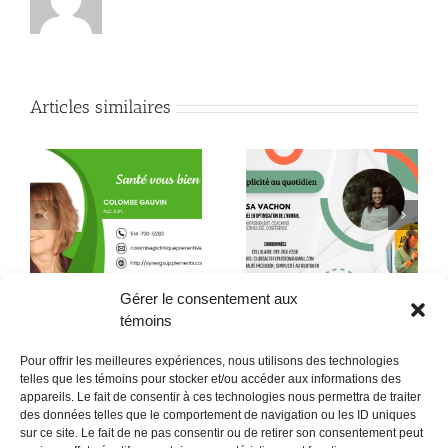
Articles similaires
Quand la conscience
le
Quelques citations de
fait son chemin jusque
Neale Donald Walsch
dans l’assiette !
Gérer le consentement aux
témoins
Pour offrir les meilleures expériences, nous utilisons des technologies
telles que les témoins pour stocker et/ou accéder aux informations des
appareils. Le fait de consentir à ces technologies nous permettra de traiter
des données telles que le comportement de navigation ou les ID uniques
sur ce site. Le fait de ne pas consentir ou de retirer son consentement peut
POLITIQUE CONFIDENTIALITÉES